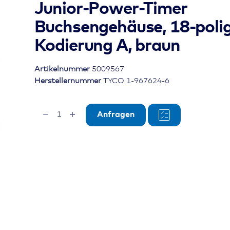
Junior-Power-Timer
Buchsengehäuse, 18-polig
Kodierung A, braun
Artikelnummer
5009567
Herstellernummer
TYCO 1-967624-6
Junior-
Anfragen
Power-
Timer
Buchsengehäuse,
18-
polig
(3x6),
Kodierung
A,
braun
Menge