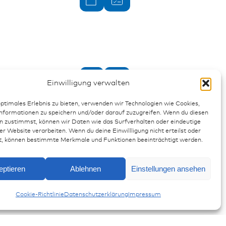
Einwilligung verwalten
optimales Erlebnis zu bieten, verwenden wir Technologien wie Cookies,
formationen zu speichern und/oder darauf zuzugreifen. Wenn du diesen
n zustimmst, können wir Daten wie das Surfverhalten oder eindeutige
er Website verarbeiten. Wenn du deine Einwillligung nicht erteilst oder
Anfragen
t, können bestimmte Merkmale und Funktionen beeinträchtigt werden.
J.T. & J.P.T - Gehäuse
eptieren
Ablehnen
Einstellungen ansehen
Cookie-Richtlinie
Datenschutzerklärung
Impressum