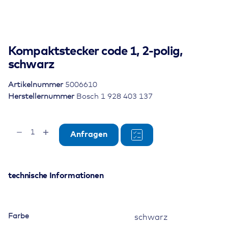
Kompaktstecker code 1, 2-polig,
schwarz
Artikelnummer
5006610
Herstellernummer
Bosch 1 928 403 137
Kompaktstecker
Anfragen
code
1,
2-
polig,
technische Informationen
schwarz
Menge
Farbe
schwarz