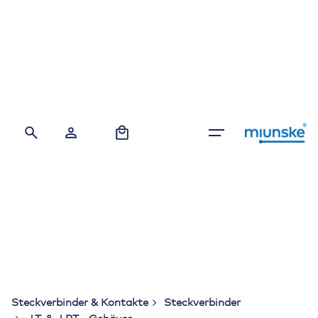
Skip
to
content
0
Steckverbinder & Kontakte
Steckverbinder