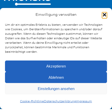
Einwilligung verwalten
Um dir ein optimales Erlebnis zu bieten, verwenden wir Technologien
wie Cookies, um Geräteinformationen zu speichern und/oder darauf
zuzugreifen. Wenn du diesen Technologien zustimmst, können wir
Ressourcen
Daten wie das Surfverhalten oder eindeutige IDs auf dieser Website
verarbeiten. Wenn du deine Einwillligung nicht erteilst oder
Publikationen
zurückziehst, können bestimmte Merkmale und Funktionen
Referenzen
beeinträchtigt werden.
Downloads
Impressum
Akzeptieren
Datenschutz
FAQ
Ablehnen
Einstellungen ansehen
Kontakt
Anfragen
J.T. & J.P.T - Gehäuse
Kontaktformular
Cookie-Richtlinie
Datenschutzerklärung
Impressum