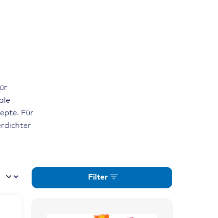
ür
ale
zepte. Für
rdichter
Filter