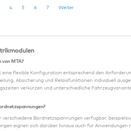
4
5
6
7
Weiter
trikmodulen
em von MTA?
eine flexible Konfiguration entsprechend den Anforderu
lung, Absicherung und Relaisfunktionen individuell ausge
ungszeiten verkürzen und unterschiedliche Fahrzeugvariant
 Bordnetzspannungen?
ür verschiedene Bordnetzspannungen verfügbar, beispiels
sungen eignen sich darüber hinaus auch für Anwendungen 