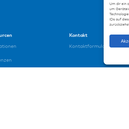
Um dir ein 
um Gerätein
Technologie
IDs auf dies
zurückziehs
urcen
Kontakt
Akz
ationen
Kontaktformular
enzen
loads
ssum
schutz