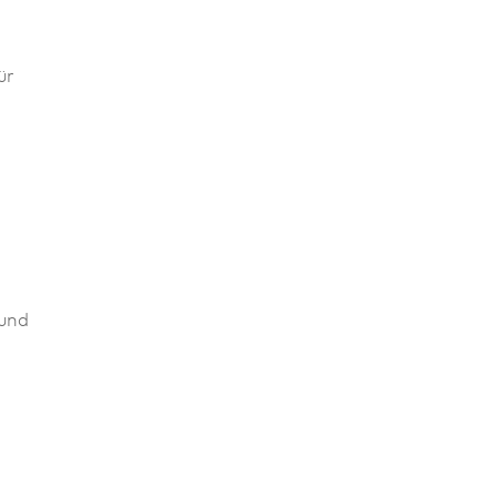
ür
 und