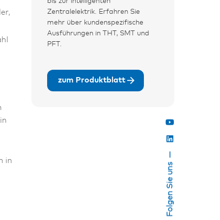
bis zur intelligenten
Zentralelektrik. Erfahren Sie
er,
mehr über kundenspezifische
Ausführungen in THT, SMT und
ahl
PFT.
zum Produktblatt
n
in
n in
Folgen Sie uns