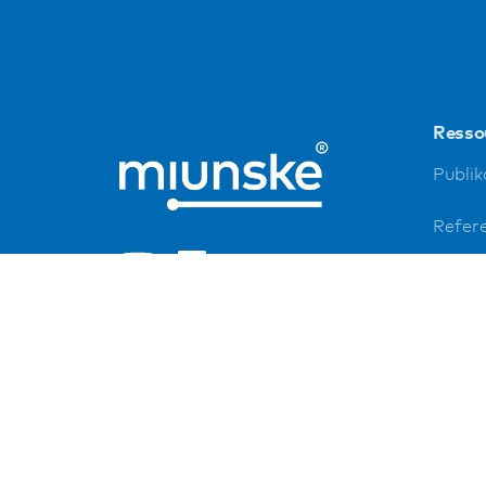
Resso
Publik
Refer
Down
Impre
Daten
FAQ