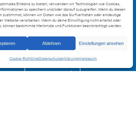
optimales Erlebnis zu bieten, verwenden wir Technologien wie Cookies,
formationen zu speichern und/oder darauf zuzugreifen. Wenn du diesen
n zustimmst, können wir Daten wie das Surfverhalten oder eindeutige
er Website verarbeiten. Wenn du deine Einwillligung nicht erteilst oder
t, können bestimmte Merkmale und Funktionen beeinträchtigt werden.
Anmeldung Produktinformation
eptieren
Ablehnen
Einstellungen ansehen
Verpassen Sie keine News von
miunske!
Cookie-Richtlinie
Datenschutzerklärung
Impressum
Jetzt anmelden!