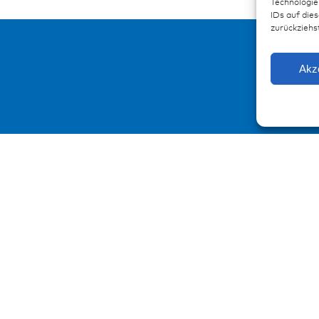
Technologie
IDs auf dies
zurückziehs
Akz
urcen
Kontakt
ationen
Kontaktformular
enzen
loads
ssum