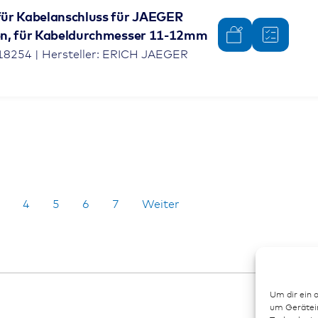
ür Kabelanschluss für JAEGER
en, für Kabeldurchmesser 11-12mm
18254 | Hersteller: ERICH JAEGER
4
5
6
7
Weiter
Um dir ein 
um Gerätein