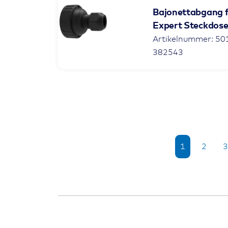
Bajonettabgang f
Expert Steckdos
Artikelnummer: 50
382543
1
2
3