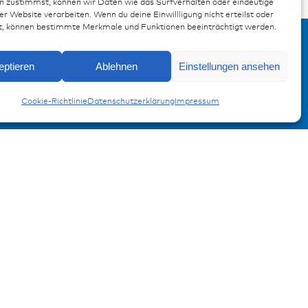
n zustimmst, können wir Daten wie das Surfverhalten oder eindeutige
er Website verarbeiten. Wenn du deine Einwillligung nicht erteilst oder
t, können bestimmte Merkmale und Funktionen beeinträchtigt werden.
eptieren
Ablehnen
Einstellungen ansehen
Cookie-Richtlinie
Datenschutzerklärung
Impressum
Anmeldung Produktinformation
Verpassen Sie keine News von
miunske!
Jetzt anmelden!