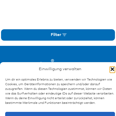
Filter
Einwilligung verwalten
Um dir ein optimales Erlebnis zu bieten, verwenden wir Technologien wie
Cookies, um Geräteinformationen zu speichern und/oder darauf
zuzugreifen. Wenn du diesen Technologien zustimmst, können wir Daten
wie das Surfverhalten oder eindeutige IDs auf dieser Website verarbeiten.
Wenn du deine Einwillligung nicht erteilst oder zurückziehst, können
bestimmte Merkmale und Funktionen beeinträchtigt werden.
Ressourcen
Publikationen