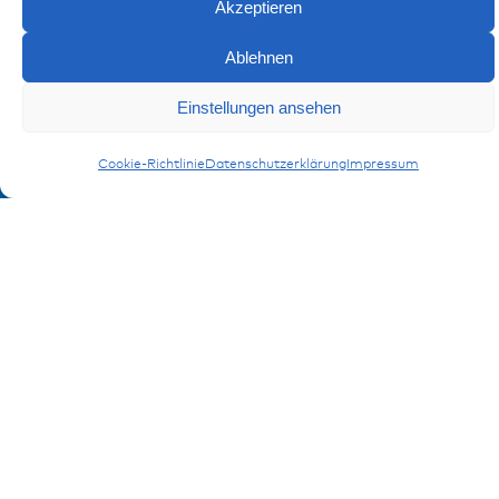
Akzeptieren
Referenzen
Downloads
Ablehnen
Impressum
Datenschutz
Einstellungen ansehen
FAQ
Cookie-Richtlinie
Datenschutzerklärung
Impressum
Kontakt
Kontaktformular
Anmeldung Produktinformation
Verpassen Sie keine News von miunske!
Jetzt anmelden!