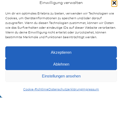
Einwilligung verwalten
Publikationen
Referenzen
Um dir ein optimales Erlebnis zu bieten, verwenden wir Technologien wie
Cookies, um Geräteinformationen zu speichern und/oder darauf
Downloads
zuzugreifen. Wenn du diesen Technologien zustimmst, können wir Daten
Impressum
wie das Surfverhalten oder eindeutige IDs auf dieser Website verarbeiten.
Datenschutz
Wenn du deine Einwillligung nicht erteilst oder zurückziehst, können
bestimmte Merkmale und Funktionen beeinträchtigt werden.
FAQ
Akzeptieren
Kontakt
Ablehnen
Kontaktformular
Einstellungen ansehen
Anmeldung Produktinformation
Cookie-Richtlinie
Datenschutzerklärung
Impressum
Verpassen Sie keine News von miunske!
Jetzt anmelden!