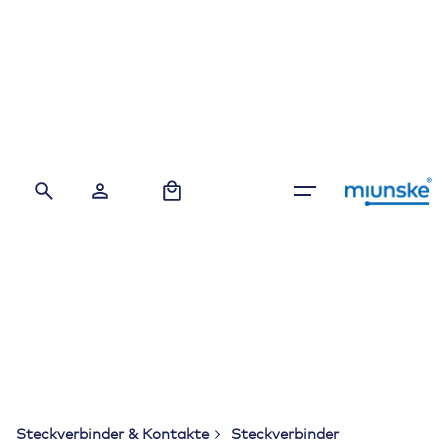
Skip
to
content
0
Steckverbinder & Kontakte
Steckverbinder