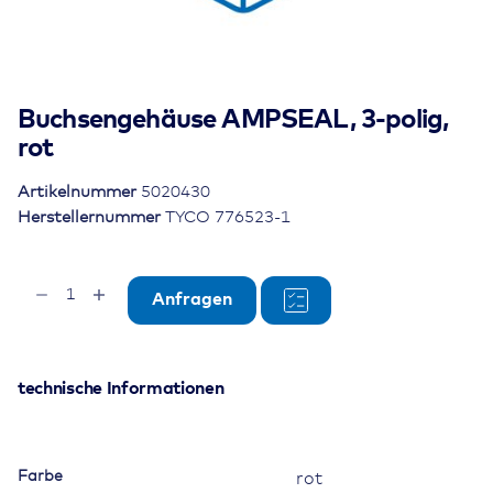
Buchsengehäuse AMPSEAL, 3-polig,
rot
Artikelnummer
5020430
Herstellernummer
TYCO 776523-1
Buchsengehäuse
Anfragen
AMPSEAL,
3-
polig,
rot
technische Informationen
Menge
Farbe
rot