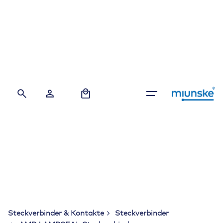
Skip
to
content
0
Steckverbinder & Kontakte
Steckverbinder