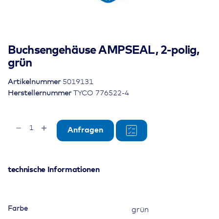
Buchsengehäuse AMPSEAL, 2-polig,
grün
Artikelnummer
5019131
Herstellernummer
TYCO 776522-4
Buchsengehäuse
Anfragen
AMPSEAL,
2-
polig,
grün
technische Informationen
Menge
Farbe
grün