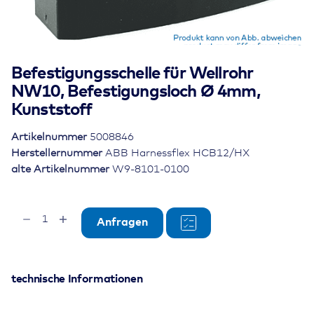
Befestigungsschelle für Wellrohr
NW10, Befestigungsloch Ø 4mm,
Kunststoff
Artikelnummer
5008846
Herstellernummer
ABB Harnessflex HCB12/HX
alte Artikelnummer
W9-8101-0100
Befestigungsschelle
Anfragen
für
Wellrohr
NW10,
Befestigungsloch
technische Informationen
Ø
4mm,