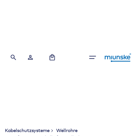
Skip
to
content
0
Kabelschutzsysteme
Wellrohre