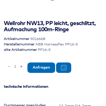
Wellrohr NW13, PP leicht, geschlitzt,
Aufmachung 100m-Ringe
Artikelnummer
5016668
Herstellernummer
ABB Harnessflex PP16-S
alte Artikelnummer
PP16-S
Wellrohr
Anfragen
NW13,
PP
leicht,
geschlitzt,
technische Informationen
Aufmachung
100m-
Ringe
Durchmesser innen/außen