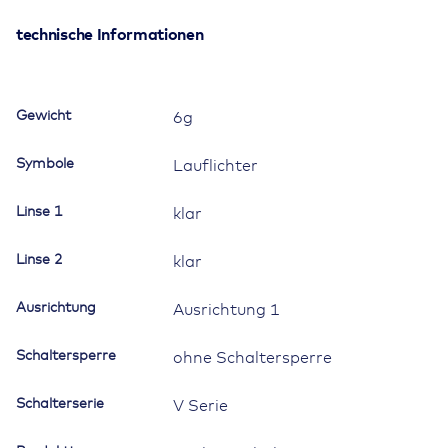
schwarz,
glanzverchromter
technische Informationen
Einsatz,
Welle
konvex,
Gewicht
6g
ovale
und
Symbole
Lauflichter
schmale
Linse
Linse 1
klar
klar,
Symbol
Linse 2
"running
klar
lights"
Menge
Ausrichtung
Ausrichtung 1
Schaltersperre
ohne Schaltersperre
Schalterserie
V Serie