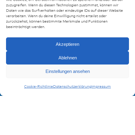
wie Cookies, um Geräteinformationen zu speichern und/oder darauf
Ressourcen
zuzugreifen. Wenn du diesen Technologien zustimmst, können wir
Daten wie das Surfverhalten oder eindeutige IDs auf dieser Website
Publikationen
verarbeiten. Wenn du deine Einwillligung nicht erteilst oder
zurückziehst, können bestimmte Merkmale und Funktionen
Referenzen
beeinträchtigt werden.
Downloads
Impressum
Akzeptieren
Datenschutz
FAQ
Ablehnen
Kontakt
Einstellungen ansehen
Anfragen
Kontaktformular
Kappen und Abdeckungen
Cookie-Richtlinie
Datenschutzerklärung
Impressum
Anmeldung Produktinformation
Verpassen Sie keine News von miunske!
Jetzt anmelden!