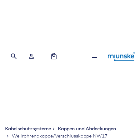
Skip
to
content
0
Kabelschutzsysteme
Kappen und Abdeckungen
Wellrohrendkappe/Verschlusskappe NW17