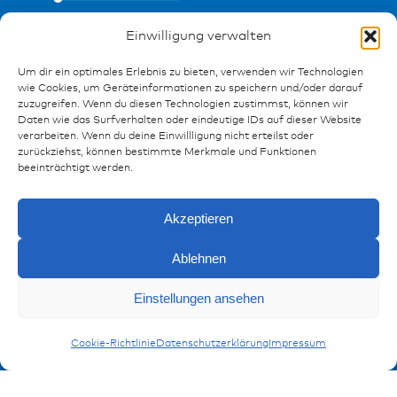
Einwilligung verwalten
Um dir ein optimales Erlebnis zu bieten, verwenden wir Technologien
wie Cookies, um Geräteinformationen zu speichern und/oder darauf
zuzugreifen. Wenn du diesen Technologien zustimmst, können wir
Ressourcen
Daten wie das Surfverhalten oder eindeutige IDs auf dieser Website
verarbeiten. Wenn du deine Einwillligung nicht erteilst oder
Publikationen
zurückziehst, können bestimmte Merkmale und Funktionen
Referenzen
beeinträchtigt werden.
Downloads
Impressum
Akzeptieren
Datenschutz
FAQ
Ablehnen
Anfragen
Einstellungen ansehen
Kontakt
Kontaktformular
Adapter
Cookie-Richtlinie
Datenschutzerklärung
Impressum
Anmeldung Produktinformation