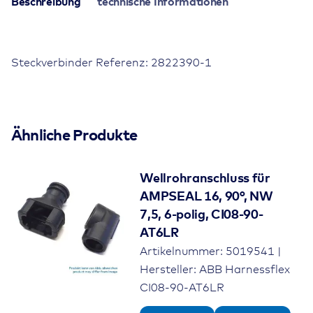
Beschreibung
technische Informationen
90°,
NW
8,5,
Steckverbinder Referenz: 2822390-1
3-
polig,
CI10-
zul.
-40°C bis 120°C
90-
Umgebungstemperatur
ES3R
Ähnliche Produkte
Menge
Farbe
schwarz
Wellrohranschluss für
Schutzgrad
IP40
AMPSEAL 16, 90°, NW
Produkttyp
7,5, 6-polig, CI08-90-
Wellrohranschluss für TE
AT6LR
ECONOSEAL
Artikelnummer: 5019541 |
Wellrohrgröße
NC10/NW 8,5
Hersteller: ABB Harnessflex
CI08-90-AT6LR
Steckerfamilie
TE Econoseal