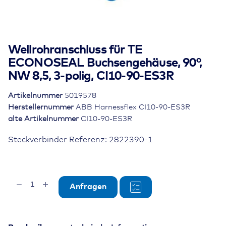
Wellrohranschluss für TE
ECONOSEAL Buchsengehäuse, 90°,
NW 8,5, 3-polig, CI10-90-ES3R
Artikelnummer
5019578
Herstellernummer
ABB Harnessflex CI10-90-ES3R
alte Artikelnummer
CI10-90-ES3R
Steckverbinder Referenz: 2822390-1
Wellrohranschluss
Anfragen
für
TE
ECONOSEAL
Buchsengehäuse,