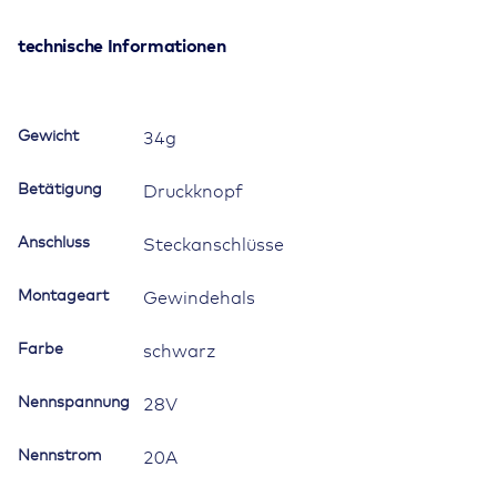
20A,
mit
technische Informationen
Gewindehalsbefestigung,
mit
Handauslöser
Gewicht
34g
Menge
Betätigung
Druckknopf
Anschluss
Steckanschlüsse
Montageart
Gewindehals
Farbe
schwarz
Nennspannung
28V
Nennstrom
20A