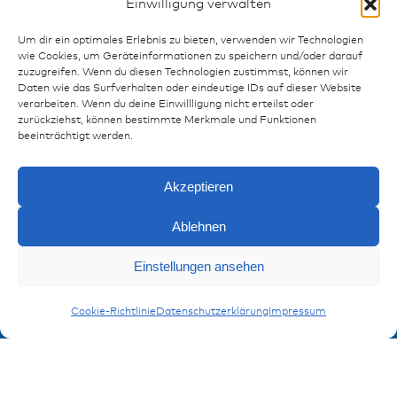
Einwilligung verwalten
Um dir ein optimales Erlebnis zu bieten, verwenden wir Technologien
wie Cookies, um Geräteinformationen zu speichern und/oder darauf
zuzugreifen. Wenn du diesen Technologien zustimmst, können wir
Daten wie das Surfverhalten oder eindeutige IDs auf dieser Website
verarbeiten. Wenn du deine Einwillligung nicht erteilst oder
zurückziehst, können bestimmte Merkmale und Funktionen
Ressourcen
beeinträchtigt werden.
Publikationen
Referenzen
Akzeptieren
Downloads
Impressum
Ablehnen
Datenschutz
Anfragen
FAQ
Einstellungen ansehen
Thermische Schutzschalter
Cookie-Richtlinie
Datenschutzerklärung
Impressum
Kontakt
Kontaktformular