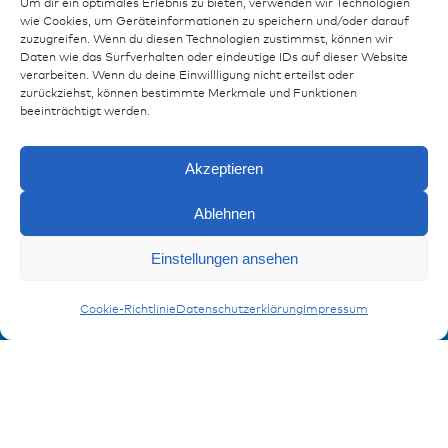
Um dir ein optimales Erlebnis zu bieten, verwenden wir Technologien
wie Cookies, um Geräteinformationen zu speichern und/oder darauf
Ressourcen
zuzugreifen. Wenn du diesen Technologien zustimmst, können wir
Daten wie das Surfverhalten oder eindeutige IDs auf dieser Website
Publikationen
verarbeiten. Wenn du deine Einwillligung nicht erteilst oder
zurückziehst, können bestimmte Merkmale und Funktionen
Referenzen
beeinträchtigt werden.
Downloads
Impressum
Akzeptieren
Datenschutz
FAQ
Ablehnen
Einstellungen ansehen
Kontakt
Anfragen
Kontaktformular
Streifensicherungen
Cookie-Richtlinie
Datenschutzerklärung
Impressum
Anmeldung Produktinformation
Verpassen Sie keine News von miunske!