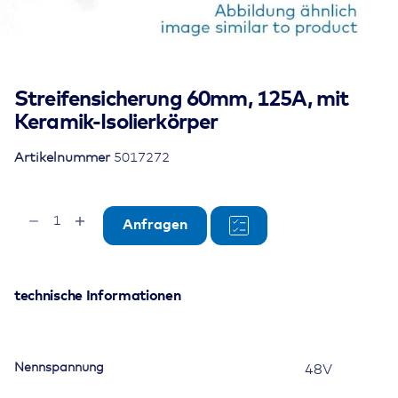
Streifensicherung 60mm, 125A, mit
Keramik-Isolierkörper
Artikelnummer
5017272
Streifensicherung
Anfragen
60mm,
125A,
mit
Keramik-
technische Informationen
Isolierkörper
Menge
Nennspannung
48V