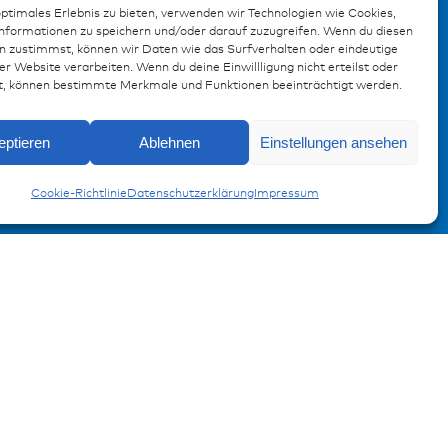
optimales Erlebnis zu bieten, verwenden wir Technologien wie Cookies,
formationen zu speichern und/oder darauf zuzugreifen. Wenn du diesen
n zustimmst, können wir Daten wie das Surfverhalten oder eindeutige
er Website verarbeiten. Wenn du deine Einwillligung nicht erteilst oder
t, können bestimmte Merkmale und Funktionen beeinträchtigt werden.
Anfragen
eptieren
Ablehnen
Einstellungen ansehen
Anmeldung Produktinformation
Zubehör Carling
Verpassen Sie keine News von
Cookie-Richtlinie
Datenschutzerklärung
Impressum
miunske!
Jetzt anmelden!