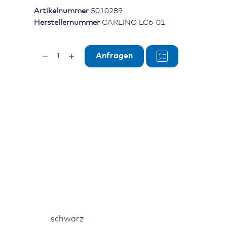
Artikelnummer
5010289
Herstellernummer
CARLING LC6-01
Steckhülsengehäuse
Anfragen
für
Dimmer,
L-
Serie,
3-
polig,
schwarz
Menge
schwarz