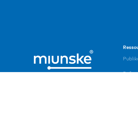
Resso
Publik
Refer
Down
Impre
Daten
FAQ