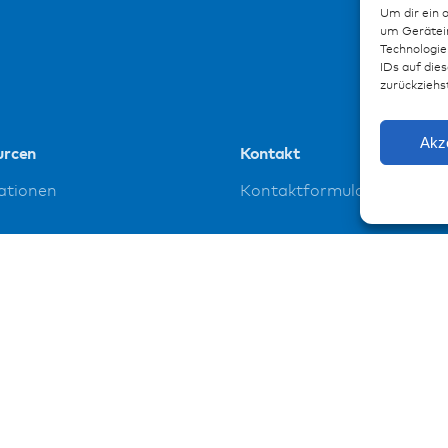
Um dir ein 
um Gerätein
Technologie
IDs auf dies
zurückziehs
Akz
urcen
Kontakt
ationen
Kontaktformular
enzen
loads
ssum
schutz