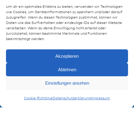
Um dir ein optimales Erlebnis zu bieten, verwenden wir Technologien
wie Cookies, um Geräteinformationen zu speichern und/oder darauf
Ressourcen
zuzugreifen. Wenn du diesen Technologien zustimmst, können wir
Daten wie das Surfverhalten oder eindeutige IDs auf dieser Website
verarbeiten. Wenn du deine Einwillligung nicht erteilst oder
Publikationen
zurückziehst, können bestimmte Merkmale und Funktionen
Referenzen
beeinträchtigt werden.
Downloads
Impressum
Akzeptieren
Datenschutz
FAQ
Ablehnen
Anfragen
Einstellungen ansehen
Kontakt
Kontaktformular
Ringkabelschuhe
Cookie-Richtlinie
Datenschutzerklärung
Impressum
Anmeldung Produktinformation
Verpassen Sie keine News von miunske!