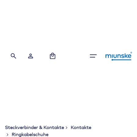
Skip
to
content
0
Steckverbinder & Kontakte
Kontakte
Ringkabelschuhe