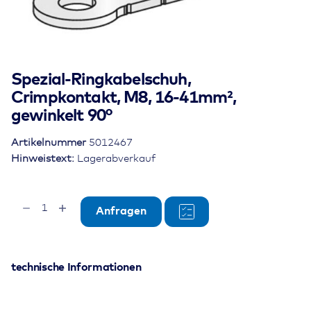
Spezial-Ringkabelschuh,
Crimpkontakt, M8, 16-41mm²,
gewinkelt 90°
Artikelnummer
5012467
Hinweistext:
Lagerabverkauf
Spezial-
Anfragen
Ringkabelschuh,
Crimpkontakt,
M8,
16-
technische Informationen
41mm²,
gewinkelt