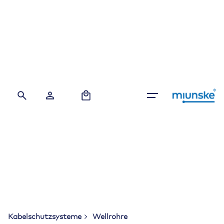
Skip
to
content
0
Kabelschutzsysteme
Wellrohre