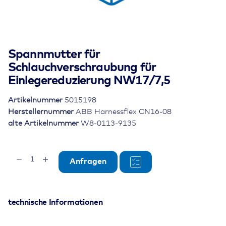
Spannmutter für
Schlauchverschraubung für
Einlegereduzierung NW17/7,5
Artikelnummer
5015198
Herstellernummer
ABB Harnessflex CN16-08
alte Artikelnummer
W8-0113-9135
Spannmutter
Anfragen
für
Schlauchverschraubung
für
Einlegereduzierung
technische Informationen
NW17/7,5
Menge