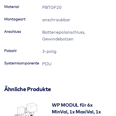
MegaVal,
Material
PBTGF20
für
Batteriepolanschluss,
Montageart
anschraubbar
mit
Deckel
Anschluss
Batteriepolanschluss,
Menge
Gewindebolzen
Polzahl
3-polig
Systemkomponente
PDU
Ähnliche Produkte
WP MODUL für 6x
MinVal, 1x MaxiVal, 1x