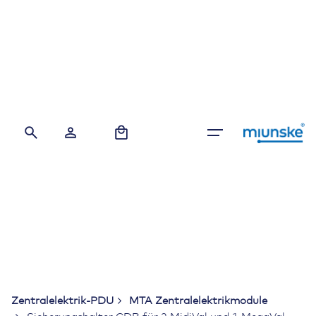
Skip
to
content
0
Zentralelektrik-PDU
MTA Zentralelektrikmodule