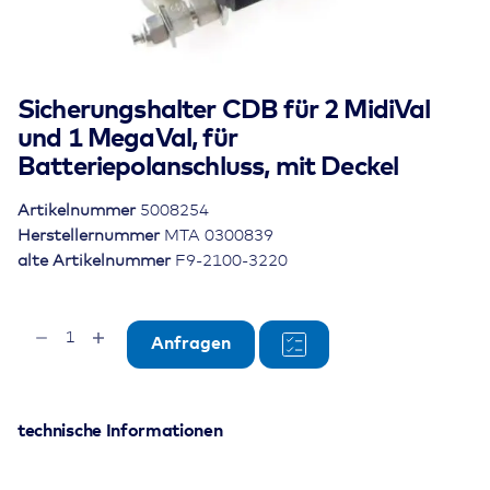
Sicherungshalter CDB für 2 MidiVal
und 1 MegaVal, für
Batteriepolanschluss, mit Deckel
Artikelnummer
5008254
Herstellernummer
MTA 0300839
alte Artikelnummer
F9-2100-3220
Sicherungshalter
Anfragen
CDB
für
2
MidiVal
technische Informationen
und
1