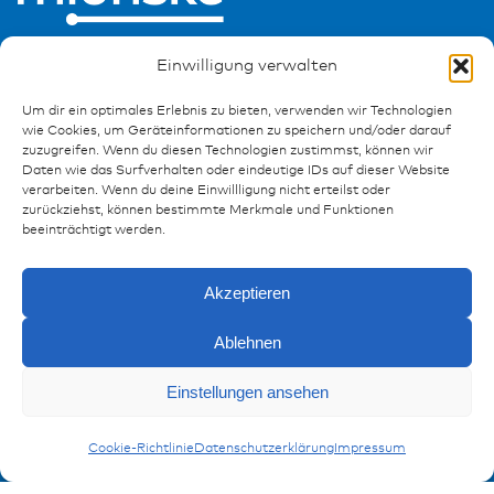
Einwilligung verwalten
Um dir ein optimales Erlebnis zu bieten, verwenden wir Technologien
wie Cookies, um Geräteinformationen zu speichern und/oder darauf
zuzugreifen. Wenn du diesen Technologien zustimmst, können wir
Ressourcen
Daten wie das Surfverhalten oder eindeutige IDs auf dieser Website
verarbeiten. Wenn du deine Einwillligung nicht erteilst oder
Publikationen
zurückziehst, können bestimmte Merkmale und Funktionen
Referenzen
beeinträchtigt werden.
Downloads
Impressum
Akzeptieren
Datenschutz
FAQ
Ablehnen
Anfragen
Einstellungen ansehen
Kontakt
MTA Zentralelektrikmodule
Mehrfachsicherungs
Kontaktformular
Cookie-Richtlinie
Datenschutzerklärung
Impressum