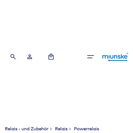
Skip
to
content
0
Relais - und Zubehör
Relais
Powerrelais