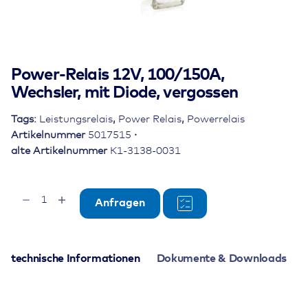
Power-Relais 12V, 100/150A,
Wechsler, mit Diode, vergossen
Tags:
Leistungsrelais
,
Power Relais
,
Powerrelais
Artikelnummer
5017515
alte Artikelnummer
K1-3138-0031
Power-
Anfragen
Relais
12V,
100/150A,
Wechsler,
technische Informationen
Dokumente & Downloads
mit
Diode,
vergossen