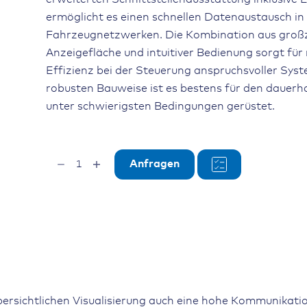
ermöglicht es einen schnellen Datenaustausch i
Fahrzeugnetzwerken. Die Kombination aus groß
Anzeigefläche und intuitiver Bedienung sorgt fü
Effizienz bei der Steuerung anspruchsvoller Sys
robusten Bauweise ist es bestens für den dauerh
unter schwierigsten Bedingungen gerüstet.
OPUS
Anfragen
B4
Eco
Full
Touch,
Projektor/PClient,
Touch
7"
TFT
800x480
bersichtlichen Visualisierung auch eine hohe Kommunikati