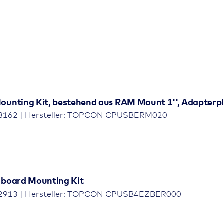
r 90dB, Lichtsensor, Multi-Color LED
Druckguss
nting Kit, bestehend aus RAM Mount 1'', Adapterp
 Anzeigeeinheit
18162 | Hersteller: TOPCON OPUSBERM020
yp A, seitlicher und rückseitiger Anschluss
board Mounting Kit
22913 | Hersteller: TOPCON OPUSB4EZBER000
up