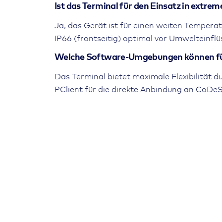
Ist das Terminal für den Einsatz in extr
Ja, das Gerät ist für einen weiten Tempera
IP66 (frontseitig) optimal vor Umwelteinflü
Welche Software-Umgebungen können für
Das Terminal bietet maximale Flexibilität 
PClient für die direkte Anbindung an CoD
CAN Protokoll
2x CAN ISO
Montageart
Quer- oder 
Kontroller
Freescale I
Entwicklungsumgebung
Projektor
Monitor
TFT Color Gr