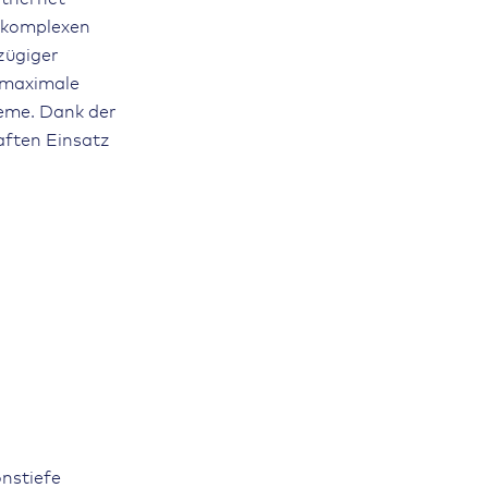
n komplexen
zügiger
r maximale
teme. Dank der
aften Einsatz
onstiefe