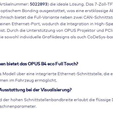
Pixel,
(Artikelnummer:
5022893
) die ideale Lösung. Das 7-Zoll-T
2x
t optischem Bonding ausgestattet, was eine erstklassige A
CAN
chnisch bietet die Full-Variante neben zwei CAN-Schnittst
ISO
 einen Ethernet-Port, wodurch die Integration in High-S
11898
ist. Durch die Unterstützung von OPUS Projektor und PCli
Menge
die sowohl individuelle Grafikdesigns als auch CoDeSys-ba
en bietet das OPUS B4 eco Full Touch?
Modell über eine integrierte Ethernet-Schnittstelle, die e
emen im Fahrzeug ermöglicht.
Ausstattung bei der Visualisierung?
 der hohen Schnittstellenbandbreite erlaubt die flüssige 
schinenparameter.