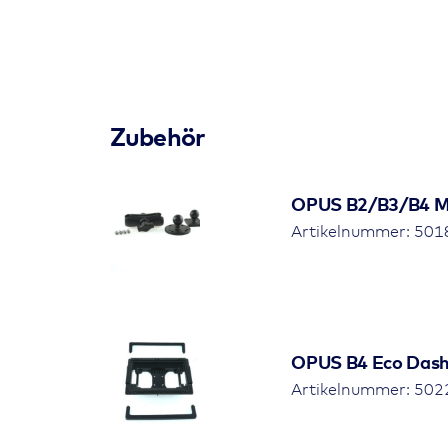
Signale
Lautspreche
Material
Aluminium 
Speicher
1GB DDR2
Zubehör
Schutzgrad
IP66
OPUS B2/B3/B4 Mou
Produkttyp
Bedien- und
Artikelnummer: 50
RS232
vorhanden
USB
2 USB 2.0, T
Ethernet
1x
OPUS B4 Eco Dash
Artikelnummer: 50
RTC
ja, mit Back