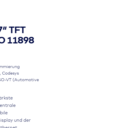
7″ TFT
SO 11898
ammierung
, Codesys
ISO-VT (Automotive
ärkste
zentrale
bile
isplay und der
Ethernet