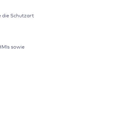
 die Schutzart
 HMIs sowie
tive Touch