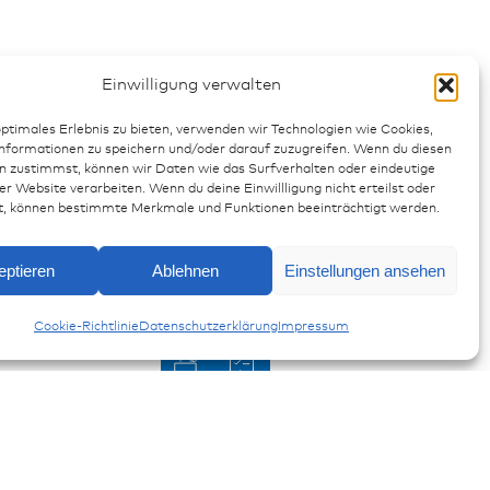
Einwilligung verwalten
optimales Erlebnis zu bieten, verwenden wir Technologien wie Cookies,
formationen zu speichern und/oder darauf zuzugreifen. Wenn du diesen
n zustimmst, können wir Daten wie das Surfverhalten oder eindeutige
Anfragen
er Website verarbeiten. Wenn du deine Einwillligung nicht erteilst oder
t, können bestimmte Merkmale und Funktionen beeinträchtigt werden.
Opus B4e
eptieren
Ablehnen
Einstellungen ansehen
Cookie-Richtlinie
Datenschutzerklärung
Impressum
el, 2x CAN ISO