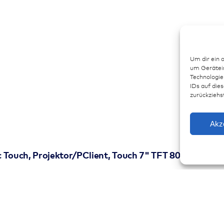
Um dir ein 
um Gerätein
Technologie
IDs auf dies
zurückziehs
Akz
 Touch, Projektor/PClient, Touch 7" TFT 800x480 Pix
20741 | Hersteller: TOPCON OPUSB4EN1CANT000