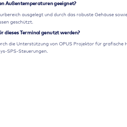
emen Außentemperaturen geeignet?
turbereich ausgelegt und durch das robuste Gehäuse sowie
ssen geschützt.
 dieses Terminal genutzt werden?
durch die Unterstützung von OPUS Projektor für grafische
eSys-SPS-Steuerungen.
11898
Hochformat, freistehend oder Einbau ins Armaturenbrett
.MX6®, Dual, 800 MHz
aphic LCD with LED backlight, 7", 800 x 480 Pixel, Capaci