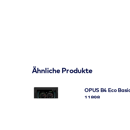
Video Eingang
1x
Audio-Ausgang
vorhanden
Touch kapazitiv
vorhanden
Ähnliche Produkte
OPUS B4 Eco Basic
11898
Artikelnummer: 50