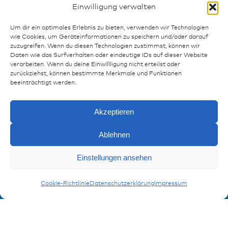
Einwilligung verwalten
Um dir ein optimales Erlebnis zu bieten, verwenden wir Technologien
wie Cookies, um Geräteinformationen zu speichern und/oder darauf
zuzugreifen. Wenn du diesen Technologien zustimmst, können wir
Ressourcen
Daten wie das Surfverhalten oder eindeutige IDs auf dieser Website
verarbeiten. Wenn du deine Einwillligung nicht erteilst oder
Publikationen
zurückziehst, können bestimmte Merkmale und Funktionen
Referenzen
beeinträchtigt werden.
Downloads
Impressum
Akzeptieren
Datenschutz
FAQ
Ablehnen
Einstellungen ansehen
Kontakt
Anfragen
Kontaktformular
Mehrfach-Verteiler
Cookie-Richtlinie
Datenschutzerklärung
Impressum
Anmeldung Produktinformation