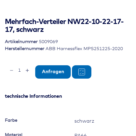
Mehrfach-Verteiler NW22-10-22-17-
17, schwarz
Artikelnummer
5009069
Herstellernummer
ABB Harnessflex MPS251225-2020
Mehrfach-
Anfragen
Verteiler
NW22-
10-
22-
technische Informationen
17-
17,
schwarz
Farbe
schwarz
Menge
Material
PA66