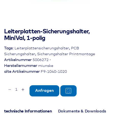
Leiterplatten-Sicherungshalter,
MiniVal, 1-polig
Tags:
Leiterplattensicherungshalter
,
PCB
Sicherungshalter
,
Sicherungshalter Printmontage
Artikelnummer
5006272
Herstellernummer
miunske
alte Artikelnummer
F9-1040-1020
Leiterplatten-
Anfragen
Sicherungshalter,
MiniVal,
1-
polig
technische Informationen
Dokumente & Downloads