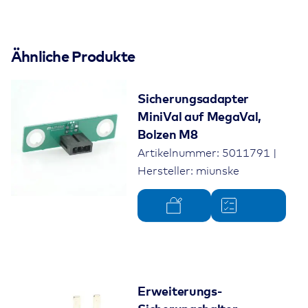
5006272_3D.zip (0.06MB)
5006272_Datenblatt.pdf (0.07MB)
Ähnliche Produkte
5006272_Datenblattzeichnung.pdf (0.11MB)
Sicherungsadapter
MiniVal auf MegaVal,
Bolzen M8
Artikelnummer: 5011791 |
Hersteller: miunske
Erweiterungs-