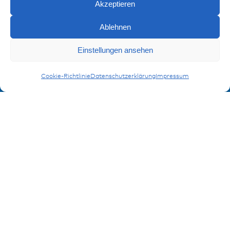
Akzeptieren
Impressum
Datenschutz
Ablehnen
FAQ
Einstellungen ansehen
Anfragen
Kontakt
Sicherungshalter für MiniVal
Cookie-Richtlinie
Datenschutzerklärung
Impressum
Kontaktformular
Anmeldung Produktinformation
Verpassen Sie keine News von miunske!
Jetzt anmelden!
© 2026 miunske GmbH
Website made by
devbite