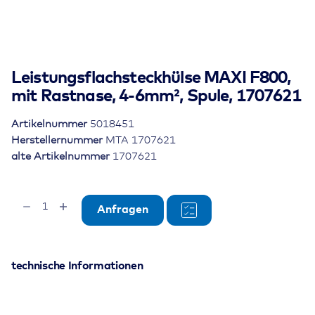
Leistungsflachsteckhülse MAXI F800,
mit Rastnase, 4-6mm², Spule, 1707621
Artikelnummer
5018451
Herstellernummer
MTA 1707621
alte Artikelnummer
1707621
Leistungsflachsteckhülse
Anfragen
MAXI
F800,
mit
Rastnase,
technische Informationen
4-
6mm²,
Spule,