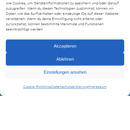
wie Cookies, um Geräteinformationen zu speichern und/oder darauf
Ressourcen
zuzugreifen. Wenn du diesen Technologien zustimmst, können wir
Daten wie das Surfverhalten oder eindeutige IDs auf dieser Website
Publikationen
verarbeiten. Wenn du deine Einwillligung nicht erteilst oder
zurückziehst, können bestimmte Merkmale und Funktionen
Referenzen
beeinträchtigt werden.
Downloads
Impressum
Akzeptieren
Datenschutz
FAQ
Ablehnen
Anfragen
Einstellungen ansehen
Kontakt
Kontaktformular
Leistungsflachsteckkontakte 800
Cookie-Richtlinie
Datenschutzerklärung
Impressum
Anmeldung Produktinformation
Verpassen Sie keine News von miunske!
Jetzt anmelden!