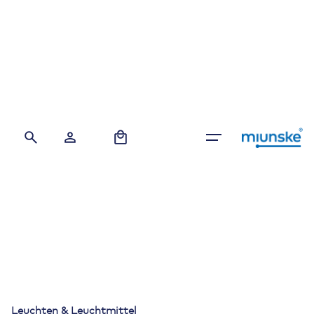
Skip
to
content
0
Leuchten & Leuchtmittel