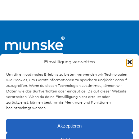
Einwilligung verwalten
Um dir ein optimales Erlebnis zu bieten, verwenden wir Technologien
wie Cookies, um Geräteinformationen zu speichern und/oder darauf
zuzugreifen. Wenn du diesen Technologien zustimmst, können wir
Daten wie das Surfverhalten oder eindeutige IDs auf dieser Website
Ressourcen
verarbeiten. Wenn du deine Einwillligung nicht erteilst oder
zurückziehst, können bestimmte Merkmale und Funktionen
Publikationen
beeinträchtigt werden.
Referenzen
Downloads
Akzeptieren
Impressum
Datenschutz