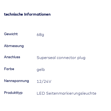
12/24V,
123x43mm,
mit
technische Informationen
Rückstrahler,
Superseal-
Anschlussstecker,
Gewicht
68g
mit
horizontale
Abmessung
Befestigungslasche
Menge
Anschluss
Superseal connector plug
Farbe
gelb
Nennspannung
12/24V
Produkttyp
LED Seitenmarkierungsleuchte