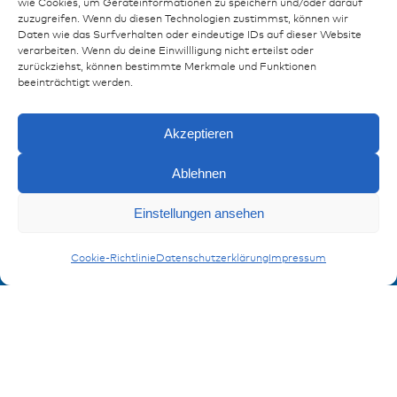
wie Cookies, um Geräteinformationen zu speichern und/oder darauf
Ressourcen
zuzugreifen. Wenn du diesen Technologien zustimmst, können wir
Daten wie das Surfverhalten oder eindeutige IDs auf dieser Website
Publikationen
verarbeiten. Wenn du deine Einwillligung nicht erteilst oder
zurückziehst, können bestimmte Merkmale und Funktionen
Referenzen
beeinträchtigt werden.
Downloads
Impressum
Akzeptieren
Datenschutz
FAQ
Ablehnen
Einstellungen ansehen
Kontakt
Anfragen
Kontaktformular
Wellrohre
Cookie-Richtlinie
Datenschutzerklärung
Impressum
Anmeldung Produktinformation
Verpassen Sie keine News von miunske!
Jetzt anmelden!