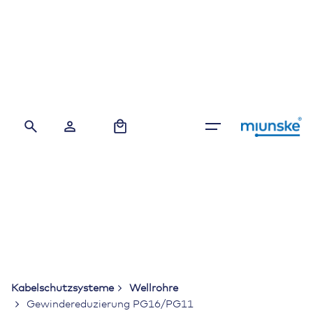
Skip
to
content
0
Kabelschutzsysteme
Wellrohre
Gewindereduzierung PG16/PG11