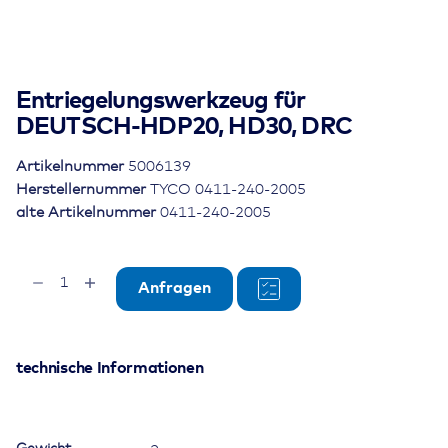
Entriegelungswerkzeug für
DEUTSCH-HDP20, HD30, DRC
Artikelnummer
5006139
Herstellernummer
TYCO 0411-240-2005
alte Artikelnummer
0411-240-2005
Entriegelungswerkzeug
Anfragen
für
DEUTSCH-
HDP20,
HD30,
technische Informationen
DRC
Menge