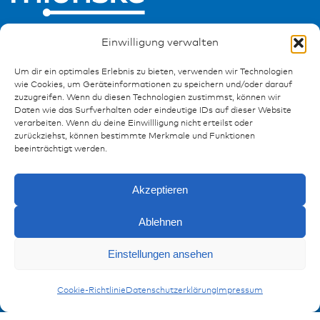
Einwilligung verwalten
Um dir ein optimales Erlebnis zu bieten, verwenden wir Technologien
wie Cookies, um Geräteinformationen zu speichern und/oder darauf
zuzugreifen. Wenn du diesen Technologien zustimmst, können wir
Ressourcen
Daten wie das Surfverhalten oder eindeutige IDs auf dieser Website
verarbeiten. Wenn du deine Einwillligung nicht erteilst oder
Publikationen
zurückziehst, können bestimmte Merkmale und Funktionen
Referenzen
beeinträchtigt werden.
Downloads
Impressum
Akzeptieren
Datenschutz
FAQ
Ablehnen
Einstellungen ansehen
Kontakt
Anfragen
Auslösewerkzeuge
DEUTSCH Serie
Kontaktformular
Cookie-Richtlinie
Datenschutzerklärung
Impressum