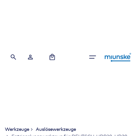
Skip
to
content
0
Werkzeuge
Auslösewerkzeuge