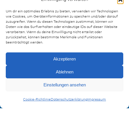
Um dir ein optimales Erlebnis zu bieten, verwenden wir Technologien
wie Cookies, um Geräteinformationen zu speichern und/oder darauf
zuzugreifen. Wenn du diesen Technologien zustimmst, können wir
Ressourcen
Daten wie das Surfverhalten oder eindeutige IDs auf dieser Website
verarbeiten. Wenn du deine Einwillligung nicht erteilst oder
Publikationen
zurückziehst, können bestimmte Merkmale und Funktionen
Referenzen
beeinträchtigt werden.
Downloads
Impressum
Akzeptieren
Datenschutz
FAQ
Ablehnen
Einstellungen ansehen
Kontakt
Anfragen
Kontaktformular
Drehschalter
Cookie-Richtlinie
Datenschutzerklärung
Impressum
Anmeldung Produktinformation
Verpassen Sie keine News von miunske!