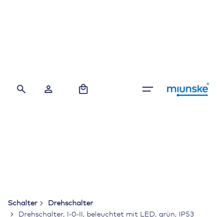
Skip
to
content
0
Schalter
Drehschalter
Drehschalter, I-0-II, beleuchtet mit LED, grün, IP53