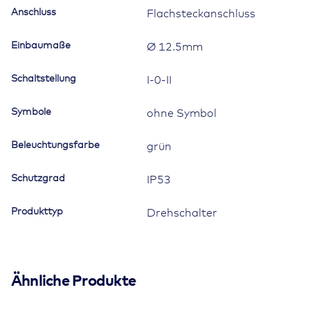
Menge
Anschluss
Flachsteckanschluss
Einbaumaße
Ø 12.5mm
Schaltstellung
I-0-II
Symbole
ohne Symbol
Beleuchtungsfarbe
grün
Schutzgrad
IP53
Produkttyp
Drehschalter
Ähnliche Produkte