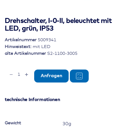
Drehschalter, I-0-II, beleuchtet mit
LED, grün, IP53
Artikelnummer
5009341
Hinweistext:
mit LED
alte Artikelnummer
S2-1100-3005
Drehschalter,
Anfragen
I-
0-
II,
beleuchtet
technische Informationen
mit
LED,
grün,
Gewicht
30g
IP53