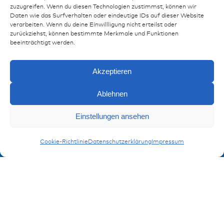
Ressourcen
zuzugreifen. Wenn du diesen Technologien zustimmst, können wir
Daten wie das Surfverhalten oder eindeutige IDs auf dieser Website
Publikationen
verarbeiten. Wenn du deine Einwillligung nicht erteilst oder
zurückziehst, können bestimmte Merkmale und Funktionen
Referenzen
beeinträchtigt werden.
Downloads
Impressum
Akzeptieren
Datenschutz
FAQ
Ablehnen
Kontakt
Einstellungen ansehen
Anfragen
Kontaktformular
MQS Kontakte
Cookie-Richtlinie
Datenschutzerklärung
Impressum
Anmeldung Produktinformation
Verpassen Sie keine News von miunske!
Jetzt anmelden!