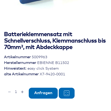
Batterieklemmensatz mit
Schnellverschluss, Klemmanschluss bis
70mm², mit Abdeckkappe
Artikelnummer
5009963
Herstellernummer
EBIENNE B11502
Hinweistext:
easy click System
alte Artikelnummer
X7-9420-0001
Batterieklemmensatz
Anfragen
mit
Schnellverschluss,
Klemmanschluss