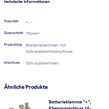
bis
technische Informationen
70mm²,
mit
Abdeckkappe
Polarität
+, –
Menge
Querschnitt
70mm²
Produkttyp
Batterieklemmen mit
Schraubklemmanschluss
Anschluss
Schraubklemmen
Ähnliche Produkte
Batterieklemme "+",
Klemmanschluss 16-