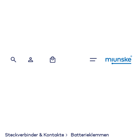
Skip
to
content
0
Steckverbinder & Kontakte
Batterieklemmen