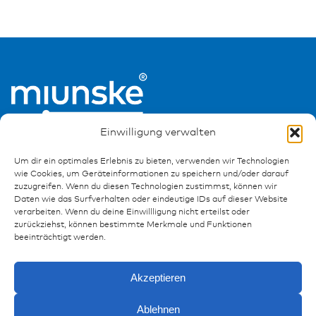
Einwilligung verwalten
Um dir ein optimales Erlebnis zu bieten, verwenden wir Technologien
wie Cookies, um Geräteinformationen zu speichern und/oder darauf
zuzugreifen. Wenn du diesen Technologien zustimmst, können wir
Daten wie das Surfverhalten oder eindeutige IDs auf dieser Website
Ressourcen
verarbeiten. Wenn du deine Einwillligung nicht erteilst oder
zurückziehst, können bestimmte Merkmale und Funktionen
Publikationen
beeinträchtigt werden.
Referenzen
Downloads
Akzeptieren
Impressum
Datenschutz
Ablehnen