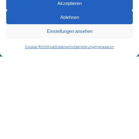
Downloads
Akzeptieren
Impressum
Datenschutz
Ablehnen
FAQ
Einstellungen ansehen
Anfragen
Kontakt
Adapter
Cookie-Richtlinie
Datenschutzerklärung
Impressum
Kontaktformular
Anmeldung Produktinformation
Verpassen Sie keine News von miunske!
Jetzt anmelden!
© 2026 miunske GmbH
Website made by
devbite