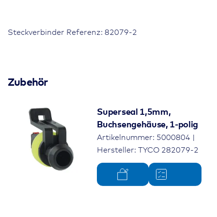
polig
Menge
Steckverbinder Referenz: 82079-2
Farbe
schwarz
Schutzgrad
Zubehör
IP40
Produkttyp
Wellrohranschluss für SuperSeal
Superseal 1,5mm,
Buchsengehäuse, 1-polig
Wellrohrgröße
NC08/NW 7,5
Artikelnummer: 5000804 |
Hersteller: TYCO 282079-2
Steckerfamilie
TE SuperSeal