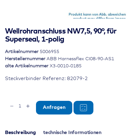
Wellrohranschluss NW7,5, 90°, für
Superseal, 1-polig
Artikelnummer
5006955
Herstellernummer
ABB Harnessflex CI08-90-AS1
alte Artikelnummer
X3-0010-0185
Steckverbinder Referenz: 82079-2
Wellrohranschluss
Anfragen
NW7,5,
90°,
für
Superseal,
Beschreibung
technische Informationen
1-