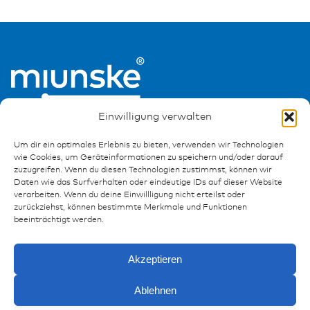
Einwilligung verwalten
Um dir ein optimales Erlebnis zu bieten, verwenden wir Technologien
wie Cookies, um Geräteinformationen zu speichern und/oder darauf
zuzugreifen. Wenn du diesen Technologien zustimmst, können wir
Daten wie das Surfverhalten oder eindeutige IDs auf dieser Website
Ressourcen
verarbeiten. Wenn du deine Einwillligung nicht erteilst oder
zurückziehst, können bestimmte Merkmale und Funktionen
Publikationen
beeinträchtigt werden.
Referenzen
Downloads
Akzeptieren
Impressum
Datenschutz
Ablehnen
FAQ