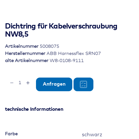
Dichtring für Kabelverschraubung
NW8,5
Artikelnummer
5008075
Herstellernummer
ABB Harnessflex SRN07
alte Artikelnummer
W8-0108-9111
Dichtring
Anfragen
für
Kabelverschraubung
NW8,5
Menge
technische Informationen
Farbe
schwarz