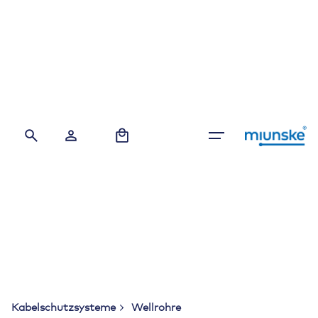
Skip
to
content
0
Kabelschutzsysteme
Wellrohre