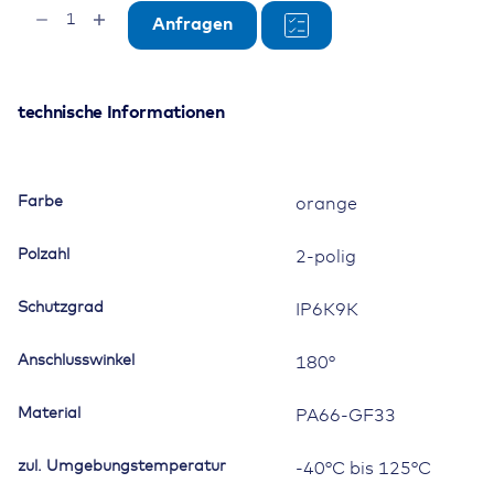
Buchsengehäuse
Anfragen
HVA280,
2-
polig,
Kodierung
technische Informationen
E,
orange
Menge
Farbe
orange
Polzahl
2-polig
Schutzgrad
IP6K9K
Anschlusswinkel
180°
Material
PA66-GF33
zul. Umgebungstemperatur
-40°C bis 125°C