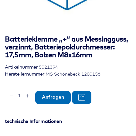
Batterieklemme „+“ aus Messingguss,
verzinnt, Batteriepoldurchmesser:
17,5mm, Bolzen M8x16mm
Artikelnummer
5021394
Herstellernummer
MS Schönebeck 1200156
Batterieklemme
Anfragen
"+"
aus
Messingguss,
verzinnt,
technische Informationen
Batteriepoldurchmesser:
17,5mm,