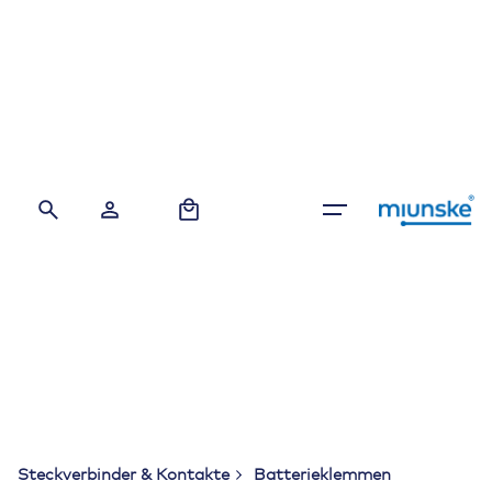
Skip
to
content
0
Steckverbinder & Kontakte
Batterieklemmen