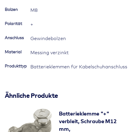
Bolzen
Bolzen
M8
M8x16mm
Menge
Polarität
+
Anschluss
Gewindebolzen
Material
Messing verzinkt
Produkttyp
Batterieklemmen für Kabelschuhanschluss
Ähnliche Produkte
Batterieklemme "+"
verbleit, Schraube M12
mm,